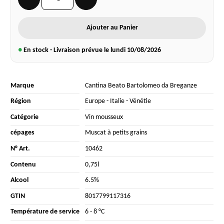
Ajouter au Panier
●
En stock - Livraison prévue le lundi
10/08/2026
Marque
Cantina Beato Bartolomeo da Breganze
Région
Europe
-
Italie
-
Vénétie
Catégorie
Vin mousseux
cépages
Muscat à petits grains
N° Art.
10462
Contenu
0,75l
Alcool
6.5%
GTIN
8017799117316
Température de service
6 - 8 °C