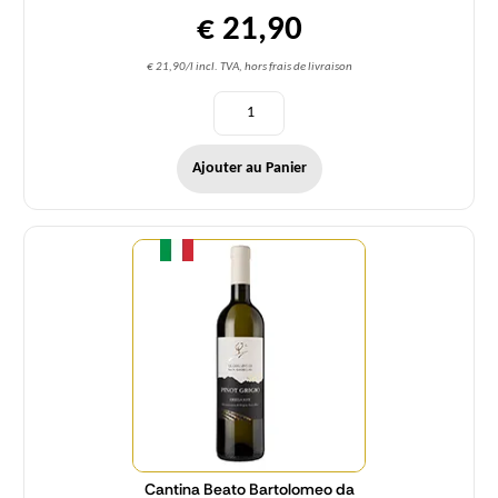
€ 21,90
€ 21,90/l incl. TVA, hors frais de livraison
Ajouter au Panier
Quantité
Cantina Beato Bartolomeo da