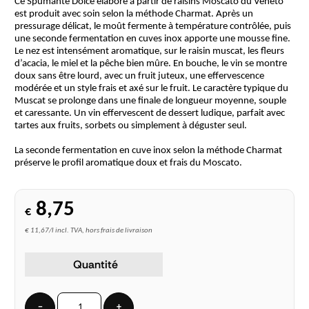
Ce Spumante Dolce élaboré à partir de raisins Moscato du Veneto
est produit avec soin selon la méthode Charmat. Après un
pressurage délicat, le moût fermente à température contrôlée, puis
une seconde fermentation en cuves inox apporte une mousse fine.
Le nez est intensément aromatique, sur le raisin muscat, les fleurs
d’acacia, le miel et la pêche bien mûre. En bouche, le vin se montre
doux sans être lourd, avec un fruit juteux, une effervescence
modérée et un style frais et axé sur le fruit. Le caractère typique du
Muscat se prolonge dans une finale de longueur moyenne, souple
et caressante. Un vin effervescent de dessert ludique, parfait avec
tartes aux fruits, sorbets ou simplement à déguster seul.
La seconde fermentation en cuve inox selon la méthode Charmat
préserve le profil aromatique doux et frais du Moscato.
8,75
€
€ 11,67/l incl. TVA, hors frais de livraison
Quantité
−
+