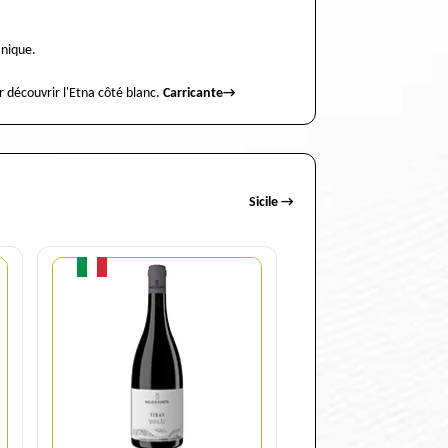
anique.
r découvrir l'Etna côté blanc.
Carricante
→
Sicile →
Quantité