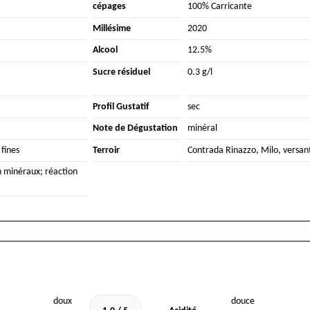
cépages
100% Carricante
Millésime
2020
Alcool
12.5%
Sucre résiduel
0.3 g/l
Profil Gustatif
sec
Note de Dégustation
minéral
 fines
Terroir
Contrada Rinazzo, Milo, versant
n minéraux; réaction
doux
douce