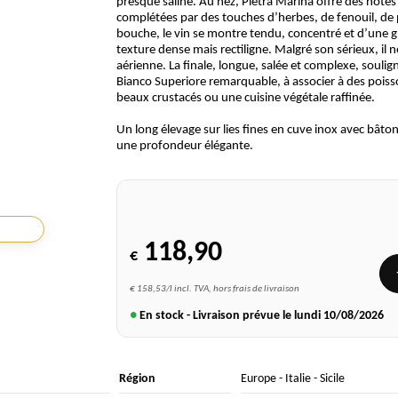
presque saline. Au nez, Pietra Marina offre des notes
complétées par des touches d’herbes, de fenouil, de 
bouche, le vin se montre tendu, concentré et d’une gr
texture dense mais rectiligne. Malgré son sérieux, il n
aérienne. La finale, longue, salée et complexe, souli
Bianco Superiore remarquable, à associer à des poiss
beaux crustacés ou une cuisine végétale raffinée.
Un long élevage sur lies fines en cuve inox avec bâto
une profondeur élégante.
118,90
€
€ 158,53/l incl. TVA, hors frais de livraison
●
En stock - Livraison prévue le lundi
10/08/2026
Région
Europe
-
Italie
-
Sicile