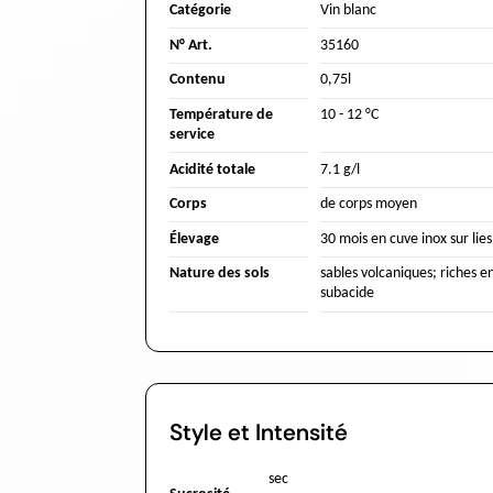
Catégorie
Vin blanc
N° Art.
35160
Contenu
0,75l
Température de
10 - 12 °C
service
Acidité totale
7.1 g/l
Corps
de corps moyen
Élevage
30 mois en cuve inox sur lies
Nature des sols
sables volcaniques; riches e
subacide
Style et Intensité
sec