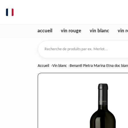
fr
accueil
vin rouge
vin blanc
vin 
Recherche de produits
Accueil
Vin blanc
Benanti Pietra Marina Etna doc bian