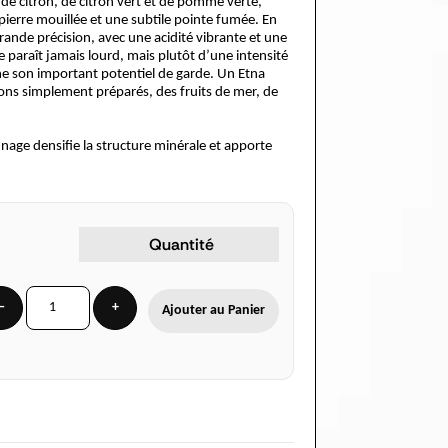
 de citron, de citron vert et de pomme verte,
pierre mouillée et une subtile pointe fumée. En
ande précision, avec une acidité vibrante et une
e paraît jamais lourd, mais plutôt d’une intensité
gne son important potentiel de garde. Un Etna
ons simplement préparés, des fruits de mer, de
nnage densifie la structure minérale et apporte
Quantité
−
+
Ajouter au Panier