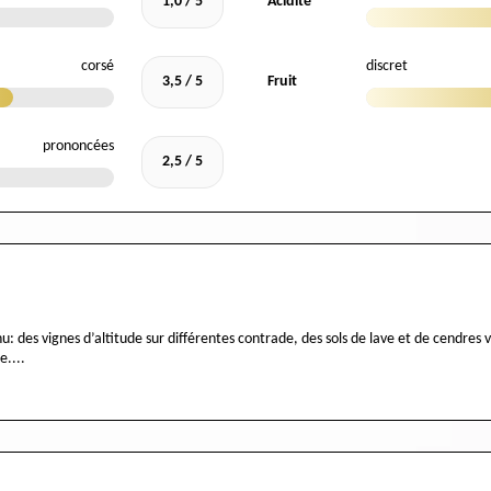
1,0 / 5
Acidité
corsé
discret
3,5 / 5
Fruit
prononcées
2,5 / 5
a à nu: des vignes d’altitude sur différentes contrade, des sols de lave et de cend
e....