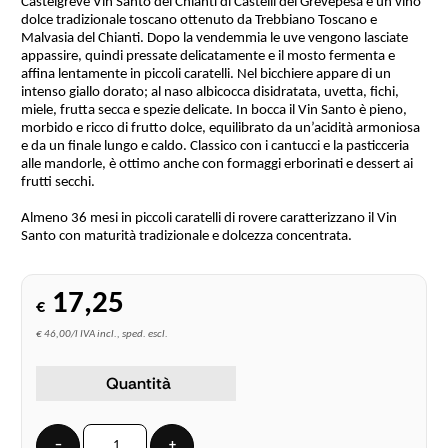
Castelgreve Vin Santo del Chianti di Castelli del Grevepesa è un vino
dolce tradizionale toscano ottenuto da Trebbiano Toscano e
Malvasia del Chianti. Dopo la vendemmia le uve vengono lasciate
appassire, quindi pressate delicatamente e il mosto fermenta e
affina lentamente in piccoli caratelli. Nel bicchiere appare di un
intenso giallo dorato; al naso albicocca disidratata, uvetta, fichi,
miele, frutta secca e spezie delicate. In bocca il Vin Santo è pieno,
morbido e ricco di frutto dolce, equilibrato da un’acidità armoniosa
e da un finale lungo e caldo. Classico con i cantucci e la pasticceria
alle mandorle, è ottimo anche con formaggi erborinati e dessert ai
frutti secchi.
Almeno 36 mesi in piccoli caratelli di rovere caratterizzano il Vin
Santo con maturità tradizionale e dolcezza concentrata.
17,25
€
€ 46,00/l IVA incl., sped. escl.
Quantità
−
+