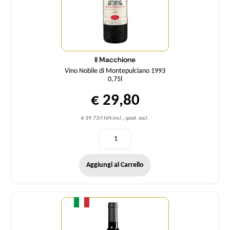
Il Macchione
Vino Nobile di Montepulciano 1993
0,75l
€ 29,80
€ 39,73/l IVA incl., sped. escl.
Aggiungi al Carrello
Quantità