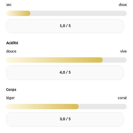
sec
doux
1,0 / 5
Acidité
douce
vive
4,0 / 5
Corps
léger
corsé
3,0 / 5