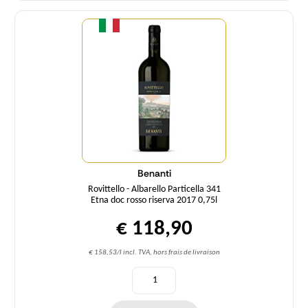
Quantité
Benanti
Rovittello - Albarello Particella 341
Etna doc rosso riserva 2017 0,75l
€ 118,90
€ 158,53/l incl. TVA, hors frais de livraison