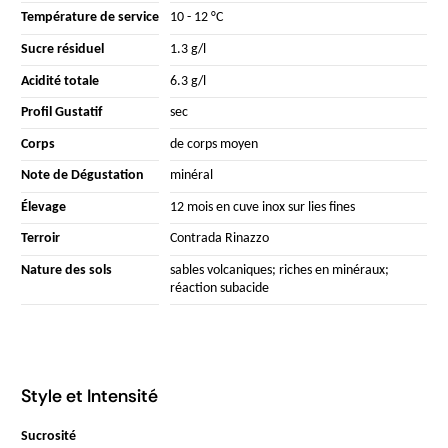
Température de service
10 - 12 °C
Sucre résiduel
1.3 g/l
Acidité totale
6.3 g/l
Profil Gustatif
sec
Corps
de corps moyen
Note de Dégustation
minéral
Élevage
12 mois en cuve inox sur lies fines
Terroir
Contrada Rinazzo
Nature des sols
sables volcaniques; riches en minéraux;
réaction subacide
Style et Intensité
Sucrosité