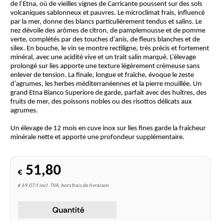
de l’Etna, où de vieilles vignes de Carricante poussent sur des sols
volcaniques sablonneux et pauvres. Le microclimat frais, influencé
par la mer, donne des blancs particulièrement tendus et salins. Le
nez dévoile des arômes de citron, de pamplemousse et de pomme
verte, complétés par des touches d’anis, de fleurs blanches et de
silex. En bouche, le vin se montre rectiligne, très précis et fortement
minéral, avec une acidité vive et un trait salin marqué. L’élevage
prolongé sur lies apporte une texture légèrement crémeuse sans
enlever de tension. La finale, longue et fraîche, évoque le zeste
d’agrumes, les herbes méditerranéennes et la pierre mouillée. Un
grand Etna Bianco Superiore de garde, parfait avec des huîtres, des
fruits de mer, des poissons nobles ou des risottos délicats aux
agrumes.
Un élevage de 12 mois en cuve inox sur lies fines garde la fraîcheur
minérale nette et apporte une profondeur supplémentaire.
51,80
€
€ 69,07/l incl. TVA, hors frais de livraison
Quantité