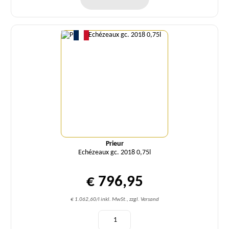
Menge
Prieur
Echézeaux gc. 2018 0,75l
€ 796,95
€ 1.062,60/l inkl. MwSt., zzgl. Versand