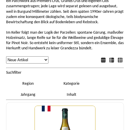
ein Patchwork aus Premiers Crus, Grands Crus und eigenen Clos
zusammengetragen; jede Lage wird separat gelesen und ausgebaut,
weil in Burgund Millimeter zählen. Seit dem späten 1990er‑Jahren prägt
zudem eine konsequent ökologische, teils biodynamische
Bewirtschaftung den Blick auf Bodenleben und Rebstock.
Im Keller folgt man der Logik der Parzellen: spontane Gärung, maßvoller
Holzeinsatz, lange Reife sur lie für die Weißweine und geduldige Élevage
für Pinot Noir. So entsteht kein uniformer Stil, sondern ein Ensemble, das
Herkunft und Handwerk zu leiser Grandezza bündelt.
rtierung
Listenansicht
Sortierung
Detailansicht
Boxansicht
Suchfilter
Region
Kategorie
Jahrgang
Inhalt
Menge